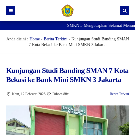
SMKN 3 Mengucapkan Selamat Menunaik
Beranda
Profil
Anda disini :
Home
-
Berita Terkini
-
Kunjungan Studi Banding SMAN
7 Kota Bekasi ke Bank Mini SMKN 3 Jakarta
Konsentrasi Keahlian
Manajemen Sekolah
Kunjungan Studi Banding SMAN 7 Kota
Layanan
Bekasi ke Bank Mini SMKN 3 Jakarta
Mikrotik Academy
Kam, 12 Februari 2026
Dibaca 88x
Berita Terkini
E-Rapor
PPDB
CEK HASIL TKA