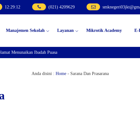
12
:
29
:
13
(021) 4209629
smknegeri03jkt@gm
Manajemen Sekolah
Layanan
Mikrotik Academy
E-
at Menunaikan Ibadah Puasa
Anda disini :
Home
-
Sarana Dan Prasarana
a