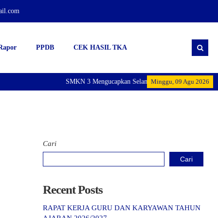
ail.com
Rapor
PPDB
CEK HASIL TKA
SMKN 3 Mengucapkan Selamat Menunaikan Ibadah Pua
Minggu, 09 Agu 2026
Cari
Cari
Recent Posts
RAPAT KERJA GURU DAN KARYAWAN TAHUN