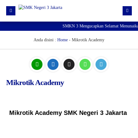
SMKN 3 Mengucapkan Selamat Menunaikan 
Beranda
Profil
Anda disini :
Home
-
Mikrotik Academy
Konsentrasi Keahlian
Manajemen Sekolah
Layanan
Mikrotik Academy
Mikrotik Academy
E-Rapor
PPDB
Mikrotik Academy SMK Negeri 3 Jakarta
CEK HASIL TKA